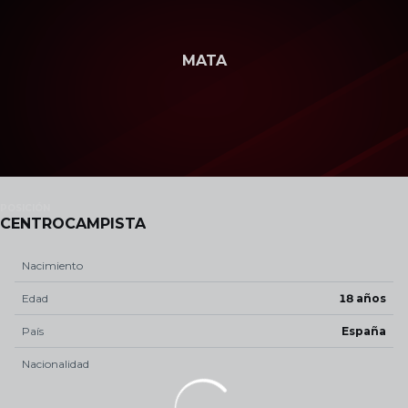
Skip to main content
MATA
POSICIÓN
CENTROCAMPISTA
Nacimiento
Edad
18 años
País
España
Nacionalidad