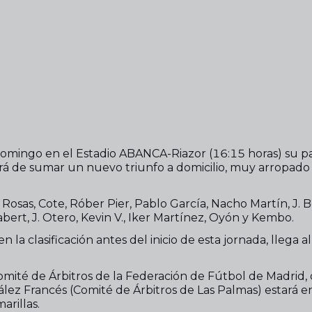
 domingo en el Estadio ABANCA-Riazor (16:15 horas) su p
 de sumar un nuevo triunfo a domicilio, muy arropado
 Rosas, Cote, Róber Pier, Pablo García, Nacho Martín, J.
abert, J. Otero, Kevin V., Iker Martínez, Oyón y Kembo.
la clasificación antes del inicio de esta jornada, llega a
é de Árbitros de la Federación de Fútbol de Madrid, diri
z Francés (Comité de Árbitros de Las Palmas) estará en 
arillas.