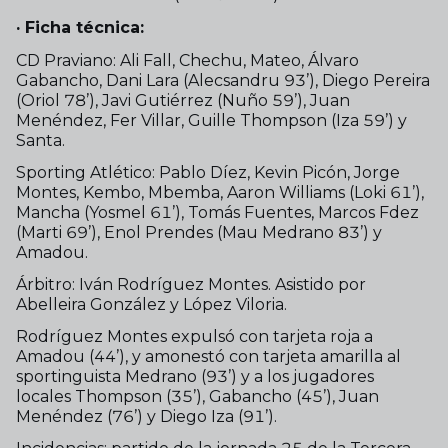
· Ficha técnica:
CD Praviano: Ali Fall, Chechu, Mateo, Álvaro
Gabancho, Dani Lara (Alecsandru 93’), Diego Pereira
(Oriol 78’), Javi Gutiérrez (Nuño 59’), Juan
Menéndez, Fer Villar, Guille Thompson (Iza 59’) y
Santa.
Sporting Atlético: Pablo Díez, Kevin Picón, Jorge
Montes, Kembo, Mbemba, Aaron Williams (Loki 61’),
Mancha (Yosmel 61’), Tomás Fuentes, Marcos Fdez
(Marti 69’), Enol Prendes (Mau Medrano 83’) y
Amadou.
Árbitro: Iván Rodríguez Montes. Asistido por
Abelleira González y López Viloria.
Rodríguez Montes expulsó con tarjeta roja a
Amadou (44’), y amonestó con tarjeta amarilla al
sportinguista Medrano (93’) y a los jugadores
locales Thompson (35’), Gabancho (45’), Juan
Menéndez (76’) y Diego Iza (91’).