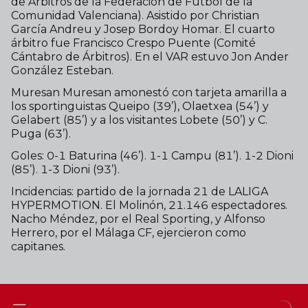
de Árbitros de la Federación de Fútbol de la
Comunidad Valenciana). Asistido por Christian
García Andreu y Josep Bordoy Homar. El cuarto
árbitro fue Francisco Crespo Puente (Comité
Cántabro de Árbitros). En el VAR estuvo Jon Ander
González Esteban.
Muresan Muresan amonestó con tarjeta amarilla a
los sportinguistas Queipo (39’), Olaetxea (54’) y
Gelabert (85’) y a los visitantes Lobete (50’) y C.
Puga (63’).
Goles: 0-1 Baturina (46’). 1-1 Campu (81’). 1-2 Dioni
(85’). 1-3 Dioni (93’).
Incidencias: partido de la jornada 21 de LALIGA
HYPERMOTION. El Molinón, 21.146 espectadores.
Nacho Méndez, por el Real Sporting, y Alfonso
Herrero, por el Málaga CF, ejercieron como
capitanes.