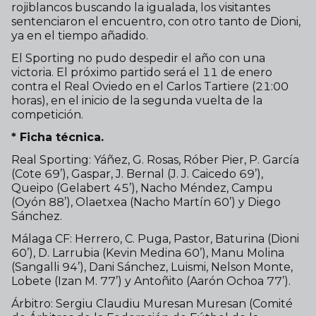
rojiblancos buscando la igualada, los visitantes
sentenciaron el encuentro, con otro tanto de Dioni,
ya en el tiempo añadido.
El Sporting no pudo despedir el año con una
victoria. El próximo partido será el 11 de enero
contra el Real Oviedo en el Carlos Tartiere (21:00
horas), en el inicio de la segunda vuelta de la
competición.
* Ficha técnica.
Real Sporting: Yáñez, G. Rosas, Róber Pier, P. García
(Cote 69’), Gaspar, J. Bernal (J. J. Caicedo 69’),
Queipo (Gelabert 45’), Nacho Méndez, Campu
(Oyón 88’), Olaetxea (Nacho Martín 60’) y Diego
Sánchez.
Málaga CF: Herrero, C. Puga, Pastor, Baturina (Dioni
60’), D. Larrubia (Kevin Medina 60’), Manu Molina
(Sangalli 94’), Dani Sánchez, Luismi, Nelson Monte,
Lobete (Izan M. 77’) y Antoñito (Aarón Ochoa 77’).
Árbitro: Sergiu Claudiu Muresan Muresan (Comité