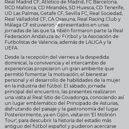
Real Madrid CF, Atlético de Madrid, FC Barcelona,
RCD Mallorca, CD Mirandés, SD Huesca, CD Tenerife,
UD Las Palmas, Getafe CF, Sevilla FC, Real Sociedad,
Real Valladolid CF, CA Osasuna, Real Racing Club y
Málaga CF estuvieron representados en unas
jornadas de las que también formaron parte la Real
Federación Andaluza de Fútbol y la Asociación de
Futbolistas de Valencia, además de LALIGA y la
UEFA.
Desde la recepción del viernes a la despedida
dominical, la convivencia y el intercambio de
experiencias propiciaron un gran ambiente que
permitió fomentar la motivación, el bienestar
personal y el desarrollo de habilidades de la mujer
en la industria del fútbol. El sábado, jornada
principal del encuentro, las presentes realizaron
una visita al Real Sitio de Covadonga, conociendo así
un lugar emblemático del Principado de Asturias,
disfrutando del paisaje y la gastronomía del lugar.
Posteriormente, ya en Gijón, visitaron 'El Molinón
Tour', para descubrir la historia del estadio más
antiguo del fútbol español y pudieron acercarse