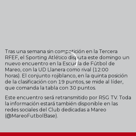
Tras una semana sin competición en la Tercera
RFEF, el Sporting Atl
é
tico disputa este domingo un
nuevo encuentro en la Escuela de Fútbol de
Mareo, con la UD Llanera
como rival (1
2:00
horas).
El conjunto rojiblanco, en la quinta posición
de la clasificació
n con 1
9 puntos, se mide al líder,
que comanda la tabla con 30 puntos.
Este encuentro será retransmitido por RSG TV. Toda
la información estará tambi
é
n disponible en las
redes sociales del Club dedicadas a Mareo
(@MareoFutbolBase).