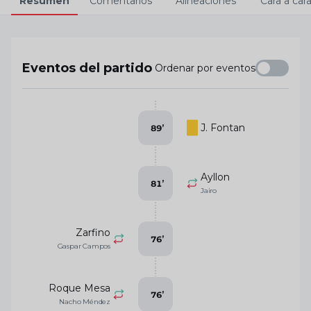
Resumen
Comentarios
Alineaciones
Cara a car
Eventos del partido
Ordenar por eventos
J. Fontan
89
’
Ayllon
81
’
Jairo
Zarfino
76
’
Gaspar Campos
Roque Mesa
76
’
Nacho Méndez