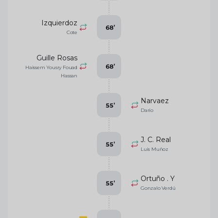
Izquierdoz
68
’
Cote
Guille Rosas
68
’
Haissem Yousry Fouad
Hassan
Narvaez
55
’
Darío
J. C. Real
55
’
Luis Muñoz
Ortuño . Y
55
’
Gonzalo Verdú