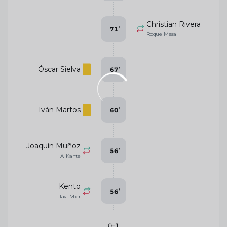
Christian Rivera
71
’
Roque Mesa
Óscar Sielva
67
’
Iván Martos
60
’
Joaquín Muñoz
56
’
A. Kante
Kento
56
’
Javi Mier
-
0
1