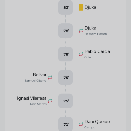
Djuka
83
’
Djuka
78
’
Haissem Hassan
Pablo García
78
’
Cote
Bolívar
75
’
Samuel Obeng
Ignasi Vilarrasa
75
’
Iván Martos
Dani Queipo
71
’
Campu