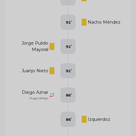
Nacho Méndez
91
’
Jorge Pulido
91
’
Mayoral
Juanjo Nieto
91
’
Diego Aznar
86
’
Hugo Vallejo
Izquierdoz
86
’