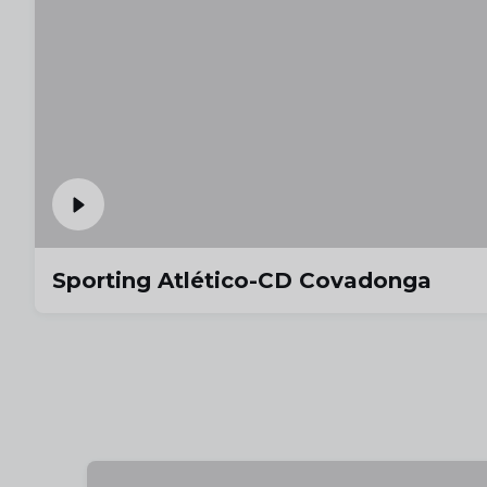
Sporting Atlético-CD Covadonga