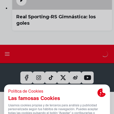
Real Sporting-RS Gimnástica: los
goles