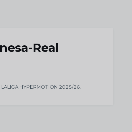
onesa-Real
2 de LALIGA HYPERMOTION 2025/26.