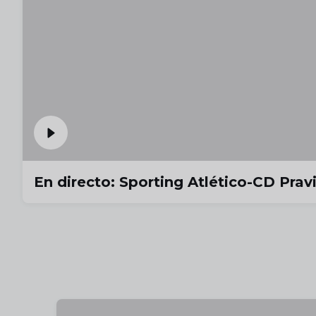
En directo: Sporting Atlético-CD Prav