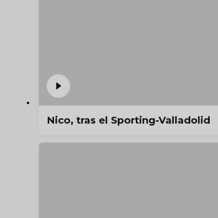
Nico, tras el Sporting-Valladolid