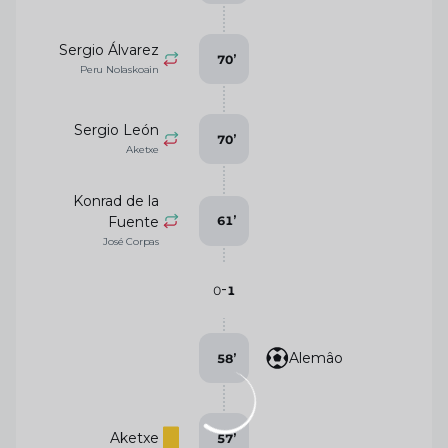
Sergio Álvarez
70
’
Peru Nolaskoain
Sergio León
70
’
Aketxe
Konrad de la
Fuente
61
’
José Corpas
-
0
1
Alemâo
58
’
Aketxe
57
’