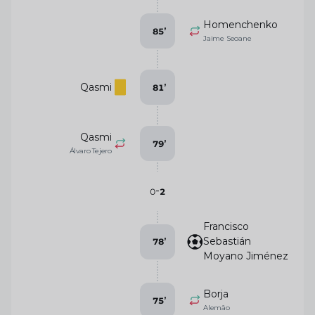
Homenchenko
85
’
Jaime Seoane
Qasmi
81
’
Qasmi
79
’
Álvaro Tejero
-
0
2
Francisco
Sebastián
78
’
Moyano Jiménez
Borja
75
’
Alemâo