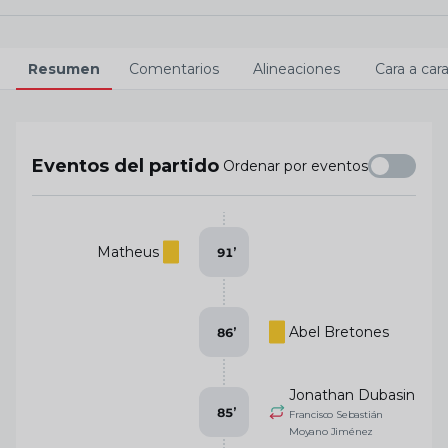
Resumen
Comentarios
Alineaciones
Cara a car
Eventos del partido
Ordenar por eventos
Matheus
91
’
Abel Bretones
86
’
Jonathan Dubasin
85
’
Francisco Sebastián
Moyano Jiménez