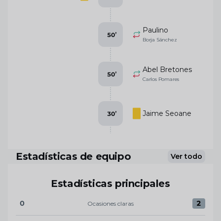
Paulino
50
’
Borja Sánchez
Abel Bretones
50
’
Carlos Pomares
Jaime Seoane
30
’
Estadísticas de equipo
Ver todo
Estadísticas principales
0
2
Ocasiones claras
Ocasiones claras:SD Eibar 0 versus Real Oviedo 2